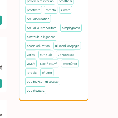
powerPoint istorias
prosthesi
prostheto
rhmata
rimata
sexualeducation
sexualiki-simperifora
simplegmata
simvouleutikigoneon
specialeducation
ulikoeidikisagogis
verbs
αυτισμός
γ δημοτικου
γονείς
ειδική αγωγή
ενεστώτασ
ή
ιστορία
ρήματα
συμβουλευτική γονέων
συμπλεγματα
ν