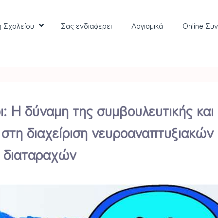
η Σχολείου
Σας ενδιαφερει
Λoγισμικά
Online Συ
οι: Η δύναμη της συμβουλευτικής και
στη διαχείριση νευροαναπτυξιακών
διαταραχών