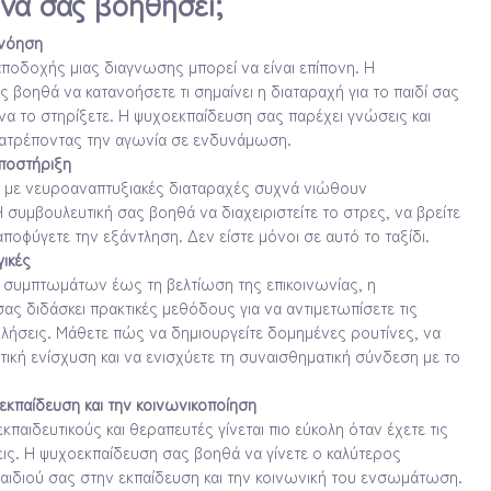
να σας βοηθήσει;
ανόηση
αποδοχής μιας διαγνωσης μπορεί να είναι επίπονη. Η
 βοηθά να κατανοήσετε τι σημαίνει η διαταραχή για το παιδί σας
να το στηρίξετε. Η ψυχοεκπαίδευση σας παρέχει γνώσεις και
τατρέποντας την αγωνία σε ενδυνάμωση.
ποστήριξη
ν με νευροαναπτυξιακές διαταραχές συχνά νιώθουν
 συμβουλευτική σας βοηθά να διαχειριστείτε το στρες, να βρείτε
αποφύγετε την εξάντληση. Δεν είστε μόνοι σε αυτό το ταξίδι.
ικές
η συμπτωμάτων έως τη βελτίωση της επικοινωνίας, η
ας διδάσκει πρακτικές μεθόδους για να αντιμετωπίσετε τις
λήσεις. Μάθετε πώς να δημιουργείτε δομημένες ρουτίνες, να
τική ενίσχυση και να ενισχύετε τη συναισθηματική σύνδεση με το
εκπαίδευση και την κοινωνικοποίηση
κπαιδευτικούς και θεραπευτές γίνεται πιο εύκολη όταν έχετε τις
ις. Η ψυχοεκπαίδευση σας βοηθά να γίνετε ο καλύτερος
αιδιού σας στην εκπαίδευση και την κοινωνική του ενσωμάτωση.