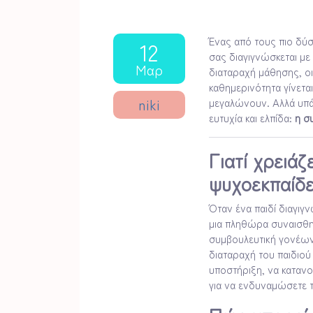
Ένας από τους πιο δύσ
12
σας διαγιγνώσκεται με
Μαρ
διαταραχή μάθησης, οι
καθημερινότητα γίνετα
niki
μεγαλώνουν. Αλλά υπάρ
ευτυχία και ελπίδα:
η σ
Γιατί χρειάζ
ψυχοεκπαίδε
Όταν ένα παιδί διαγιγ
μια πληθώρα συναισθημ
συμβουλευτική γονέων 
διαταραχή του παιδιού
υποστήριξη, να κατανο
για να ενδυναμώσετε τ