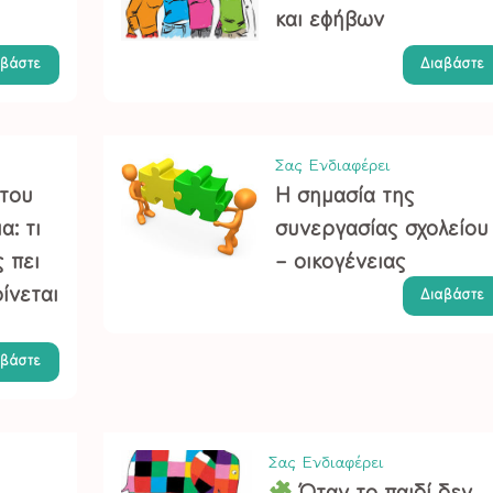
και εφήβων
αβάστε
Διαβάστε
Σας Ενδιαφέρει
του
Η σημασία της
α: τι
συνεργασίας σχολείου
 πει
– οικογένειας
ίνεται
Διαβάστε
αβάστε
Σας Ενδιαφέρει
Όταν το παιδί δεν