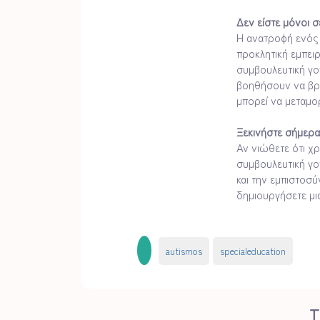
Δεν είστε μόνοι σ
Η ανατροφή ενός 
προκλητική εμπειρ
συμβουλευτική γο
βοηθήσουν να βρεί
μπορεί να μεταμορ
Ξεκινήστε σήμερα
Αν νιώθετε ότι χρ
συμβουλευτική γο
και την εμπιστοσύ
δημιουργήσετε μια
autismos
specialeducation
Τ