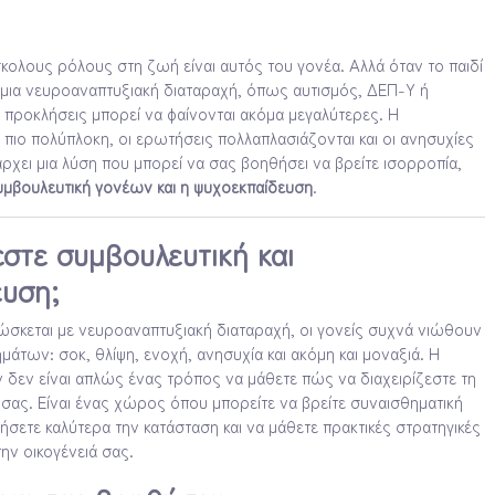
κολους ρόλους στη ζωή είναι αυτός του γονέα. Αλλά όταν το παιδί
 μια νευροαναπτυξιακή διαταραχή, όπως αυτισμός, ΔΕΠ-Υ ή
 προκλήσεις μπορεί να φαίνονται ακόμα μεγαλύτερες. Η
ι πιο πολύπλοκη, οι ερωτήσεις πολλαπλασιάζονται και οι ανησυχίες
χει μια λύση που μπορεί να σας βοηθήσει να βρείτε ισορροπία,
υμβουλευτική γονέων και η ψυχοεκπαίδευση
.
εστε συμβουλευτική και
υση;
νώσκεται με νευροαναπτυξιακή διαταραχή, οι γονείς συχνά νιώθουν
άτων: σοκ, θλίψη, ενοχή, ανησυχία και ακόμη και μοναξιά. Η
δεν είναι απλώς ένας τρόπος να μάθετε πώς να διαχειρίζεστε τη
 σας. Είναι ένας χώρος όπου μπορείτε να βρείτε συναισθηματική
ήσετε καλύτερα την κατάσταση και να μάθετε πρακτικές στρατηγικές
ην οικογένειά σας.