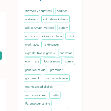
#ιστορία γ δημοτικου
addition
afaireseis
animalsworksheets
askiseismathimatikon
autism
autismos
dipsifasimfona
efivoi
eidiki-agogi
eidikiagogi
ekpaideutikoikaigoneis
enestotas
epirrimata
fourseasons
goneis
goneiskaipaidia
grammar
grammatiki
mathainogiatazoa
mathisiakesdiskolies
mathisiakouliko
maths
Parentscounselling