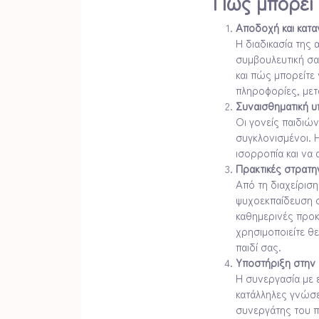
Πώς μπορεί 
Αποδοχή και κατ
Η διαδικασία της 
συμβουλευτική σας
και πώς μπορείτε 
πληροφορίες, με
Συναισθηματική υ
Οι γονείς παιδιώ
συγκλονισμένοι. Η
ισορροπία και να 
Πρακτικές στρατηγ
Από τη διαχείρισ
ψυχοεκπαίδευση σ
καθημερινές προκ
χρησιμοποιείτε θε
παιδί σας.
Υποστήριξη στην 
Η συνεργασία με ε
κατάλληλες γνώσε
συνεργάτης του π