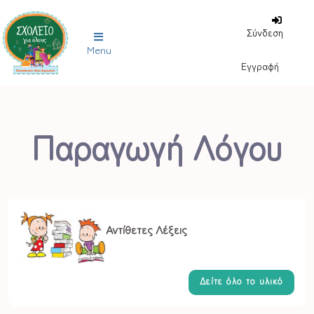
Σύνδεση
Menu
Εγγραφή
Παραγωγή Λόγου
Αντίθετες Λέξεις
Δείτε όλο το υλικό