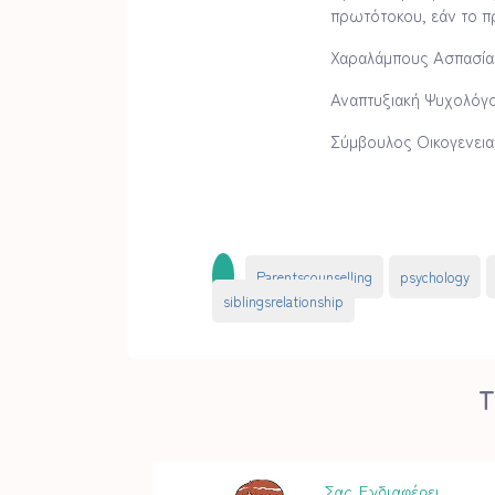
πρωτότοκου, εάν το πρ
Χαραλάμπους Ασπασία
Αναπτυξιακή Ψυχολόγ
Σύμβουλος Οικογενεια
Parentscounselling
psychology
siblingsrelationship
Τ
Σας Ενδιαφέρει