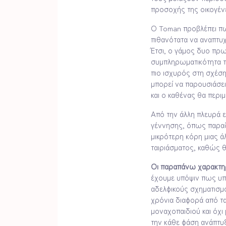
προσοχής της οικογένε
Ο Toman προβλέπει πως
πιθανότατα να αναπτυ
Έτσι, ο γάμος δυο πρω
συμπληρωματικότητα τω
πιο ισχυρός στη σχέση
μπορεί να παρουσιάσε
και ο καθένας θα περιμ
Από την άλλη πλευρά ε
γέννησης, όπως παραδε
μικρότερη κόρη μιας ά
ταιριάσματος, καθώς 
Οι παραπάνω χαρακτηρι
έχουμε υπόψιν πως υπ
αδελφικούς σχηματισμο
χρόνια διαφορά από τα
μοναχοπαιδιού και όχι
την κάθε φάση ανάπτυξ