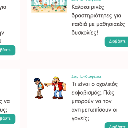
για
Καλοκαιρινές
δραστηριότητες για
παιδιά με μαθησιακές
ην
δυσκολίες!
!
Διαβάστε
αβάστε
Σας Ενδιαφέρει
Τι είναι ο σχολικός
εκφοβισμός; Πώς
ς να
μπορούν να τον
υς;
αντιμετωπίσουν οι
γονείς;
αβάστε
Διαβάστε