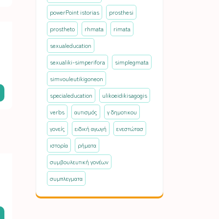
powerPoint istorias
prosthesi
prostheto
rhmata
rimata
sexualeducation
sexualiki-simperifora
simplegmata
simvouleutikigoneon
specialeducation
ulikoeidikisagogis
verbs
αυτισμός
γ δημοτικου
γονείς
ειδική αγωγή
ενεστώτασ
ιστορία
ρήματα
συμβουλευτική γονέων
συμπλεγματα