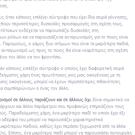
ιας.
 όταν κάποιος επιλέγει σύντροφο που έχει ίδια σειρά γέννησης,
χθούν περισσότερες δυσκολίες προσαρμογής στη σχέση τους.
τότοκων ενδέχεται να παρουσιάζει δυσκολίες στη
ν ρόλων και να παρουσιάζεται ανταγωνισμός για το ποιος είναι
. Παρομοίως, ο γάμος δυο ατόμων που είναι τα μικρότερα παιδιά,
ι ανταγωνισμό ως προς το ποιος θα είναι νεαρότερος στη σχέση
ένει τον άλλο να τον φροντίσει.
άν κάποιος επιλέξει σύντροφο ο οποίος έχει διαφορετική σειρά
ίγματος χάρη ένας πρωτότοκος γιος μιας οικογένειας με τη
λλης οικογένειας, μπορεί να έχουν περισσότερες πιθανότητες
θα συμπληρώνουν ο ένας τον άλλο.
σμοί σε άλλους ταιριάζουν και σε άλλους όχι.
Είναι σημαντικό να
άρχουν και άλλοι παράμετροι που προφανώς επηρεάζουν τους
ύς. Παραδείγματος χάρη, ένα μικρότερο παιδί το οποίο έχει έξι
 αδέρφια του μπορεί να παρουσιάζει χαρακτηριστικά
 μικρότερου παιδιού, καθώς έχει περάσει ξεχωριστά από τα άλλα
ης. Επίσης, ένα μικρότερο παιδί μπορεί να παρουσιάσει λειτουργίες