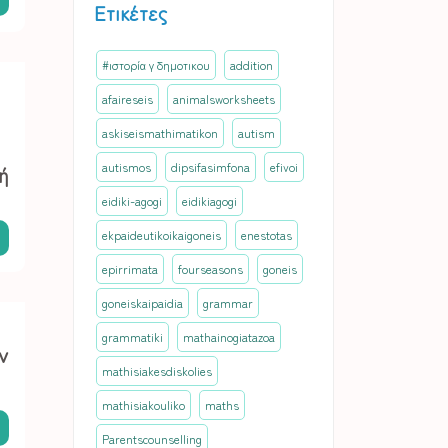
Ετικέτες
#ιστορία γ δημοτικου
addition
afaireseis
animalsworksheets
askiseismathimatikon
autism
autismos
dipsifasimfona
efivoi
ή
eidiki-agogi
eidikiagogi
ekpaideutikoikaigoneis
enestotas
epirrimata
fourseasons
goneis
goneiskaipaidia
grammar
grammatiki
mathainogiatazoa
ν
mathisiakesdiskolies
mathisiakouliko
maths
Parentscounselling