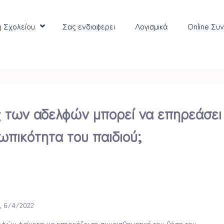
η Σχολείου
Σας ενδιαφερει
Λoγισμικά
Online Συ
 των αδελφών μπορεί να επηρεάσει
ωπικότητα του παιδιού;
, 6/4/2022
φών φαίνεται να επηρεάζει τη συναισθηματική του θέση του