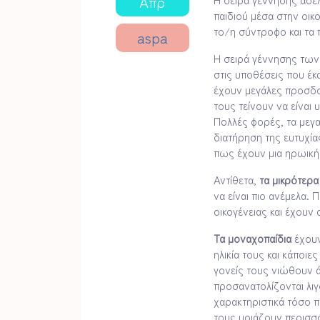
Απρ
παιδιού μέσα στην οικο
το/η σύντροφο και τα π
aspa
Η σειρά γέννησης των
στις υποθέσεις που έκ
έχουν μεγάλες προσδο
τους τείνουν να είναι
Πολλές φορές, τα μεγα
διατήρηση της ευτυχία
πως έχουν μια ηρωική 
Αντίθετα,
τα μικρότερα
να είναι πιο ανέμελα. 
οικογένειας και έχουν
Τα μοναχοπαίδια
έχουν
ηλικία τους και κάποι
γονείς τους νιώθουν ά
προσανατολίζονται λι
χαρακτηριστικά τόσο π
τους μοιάζουν περισσότ