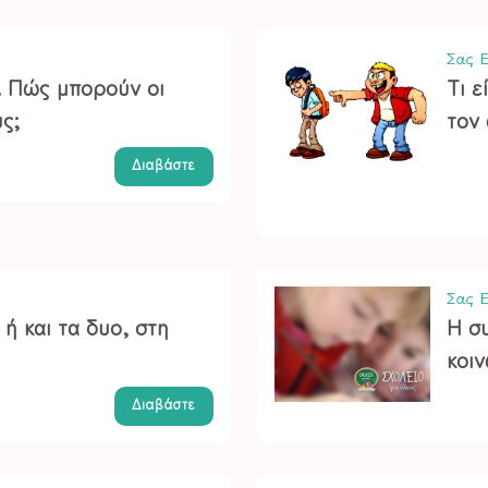
Σας Ε
. Πώς μπορούν οι
Τι ε
υς;
τον 
Διαβάστε
Σας Ε
ή και τα δυο, στη
Η σ
κοι
Διαβάστε