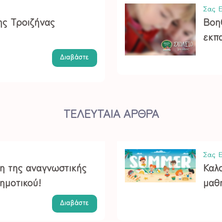
Σας Ε
ης Τροιζήνας
Βοη
εκπα
Διαβάστε
ΤΕΛΕΥΤΑΙΑ ΑΡΘΡΑ
Σας Ε
ση της αναγνωστικής
Καλο
ημοτικού!
μαθ
Διαβάστε