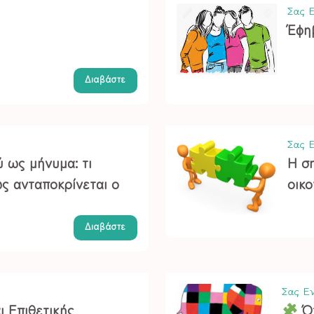
Σας Ε
Έφη
Διαβάστε
Σας Ε
 ως μήνυμα: τι
Η σ
ώς ανταποκρίνεται ο
οικο
Διαβάστε
Σας Εν
ι Επιθετικής
Ότ