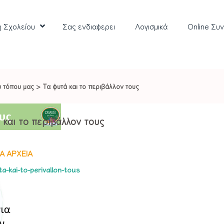
η Σχολείου
Σας ενδιαφερει
Λoγισμικά
Online Συ
υ τόπου μας
>
Τα φυτά και το περιβάλλον τους
 και το περιβάλλον τους
Α ΑΡΧΕΙΑ
ita-kai-to-perivallon-tous