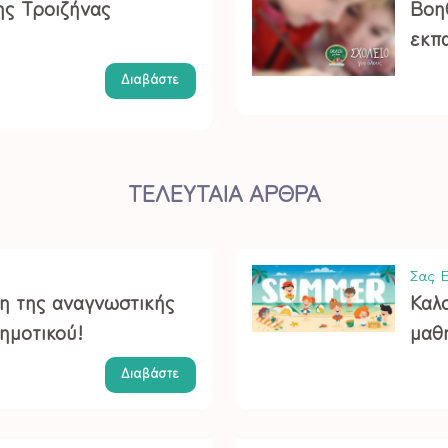
ης Τροιζήνας
Βοη
εκπα
Διαβάστε
ΤΕΛΕΥΤΑΙΑ ΑΡΘΡΑ
Σας Ε
ση της αναγνωστικής
Καλο
ημοτικού!
μαθ
Διαβάστε