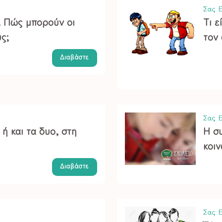
Σας Ε
. Πώς μπορούν οι
Τι ε
υς;
τον 
Διαβάστε
Σας Ε
ή και τα δυο, στη
Η σ
κοι
Διαβάστε
Σας Ε