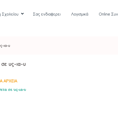
η Σχολείου
Σας ενδιαφερει
Λoγισμικά
Online Συ
ς-ια-υ
 σε υς-ια-υ
Α ΑΡΧΕΙΑ
ετα σε υς-ια-υ