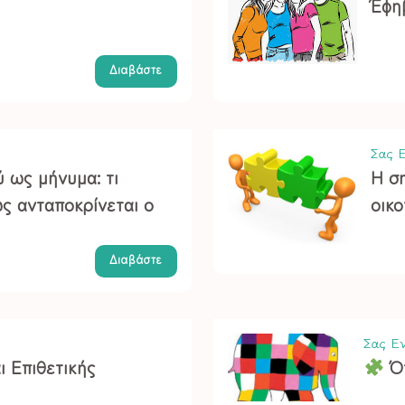
Έφη
Διαβάστε
Σας Ε
 ως μήνυμα: τι
Η σ
ώς ανταποκρίνεται ο
οικο
Διαβάστε
Σας Εν
ι Επιθετικής
Ότ