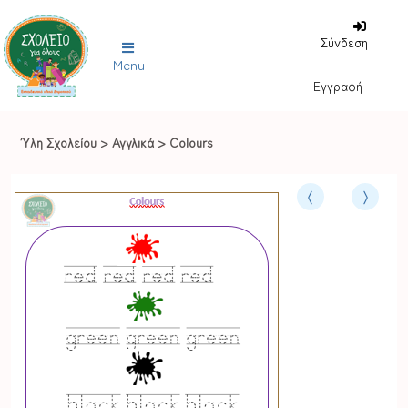
Σύνδεση
Menu
Εγγραφή
Ύλη Σχολείου
>
Αγγλικά
>
Colours