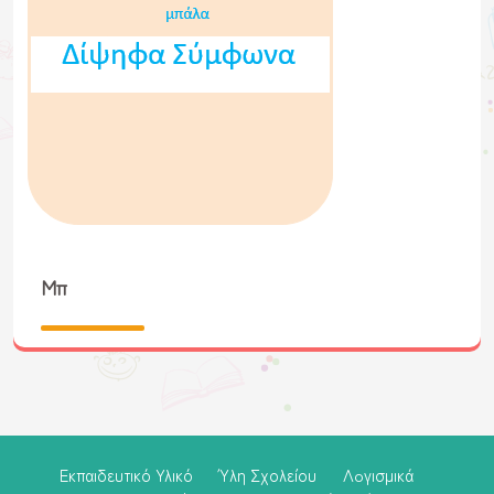
Μπ
Εκπαιδευτικό Υλικό
Ύλη Σχολείου
Λoγισμικά