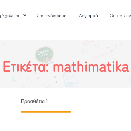
η Σχολείου
Σας ενδιαφερει
Λoγισμικά
Online Συ
Ετικέτα:
mathimatika
Προσθέτω 1