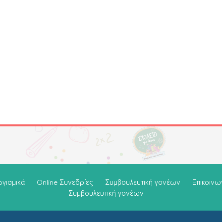
oγισμικά
Online Συνεδρίες
Συμβουλευτική γονέων
Επικοινω
Συμβουλευτική γονέων