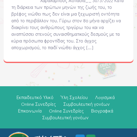
Χαραλάμπους Ασπασία__ 30/3/2022 Κατά
τη διάρκεια των πρώτων μηνών της ζωής του, το
βρέφος νιώθει πως δεν είναι μια ξεχωριστή οντότητα
από το περιβάλλον του. Γύρω στον 8ο μήνα αρχίζει να
διακρίνει τους ανθρώπους τριγύρω του και να
αναπτύσσει στενούς συναισθηματικούς δεσμούς με τα
κύρια πρόσωπα φροντίδας του. Στο άγχος
αποχωρισμού, το παιδί νιώθει άγχος […]
Εκπαιδευτικό Υλικό
Ύλη Σχολείου
Λoγισμικά
Online Συνεδρίες
Συμβουλευτική γονέων
Επικοινωνία
Online Συνεδρίες
Βιογραφικά
Συμβουλευτική γονέων